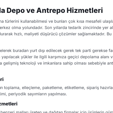
da Depo ve Antrepo Hizmetleri
türlerini kullanabilmesi ve bunları çok kısa mesafeli ulaşıl
rkez olma yolundadır. Son yıllarda tedarik zincirinde yer al
urarak hızlı, maliyeti düşürücü çözümler sağlamaktadır. Bu
lerek buradan yurt dışı edilecek gerek tek parti gerekse fa
de yapılacak yükler ile ilgili karşımıza geçici depolama alan
gelişmiş teknoloji ve imkanlara sahip olması sebebiyle ant
ri
n toplama, elleçleme, paketleme, etiketleme, sipariş hazırla
imi, periyodik sayımların yapılması.
metleri
 benzeri malları üreten ve dağıtan firmalar için ürünlerin 