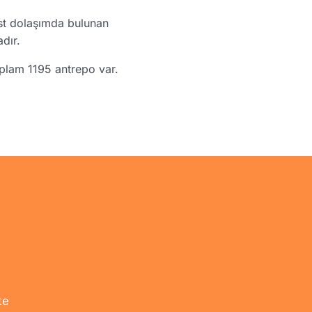
est dolaşımda bulunan
dır.
oplam 1195 antrepo var.
te