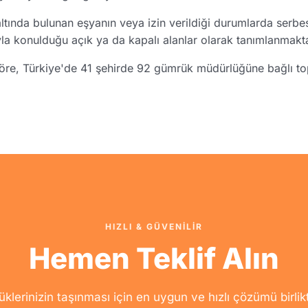
ltında bulunan eşyanın veya izin verildiği durumlarda serb
la konulduğu açık ya da kapalı alanlar olarak tanımlanmakta
 göre, Türkiye'de 41 şehirde 92 gümrük müdürlüğüne bağlı t
HIZLI & GÜVENİLİR
Hemen Teklif Alın
üklerinizin taşınması için en uygun ve hızlı çözümü birlik