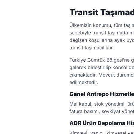
Transit Taşıma
Ülkemizin konumu, tüm taşıma 
sebebiyle transit taşımada me
değişen koşullarına ayak uyd
transit taşımacılıktır.
Türkiye Gümrük Bölgesi’ne ge
gelerek birleştirilip konsoli
çıkmaktadır. Mevcut durumda 
edilmektedir.
Genel Antrepo Hizmetle
Mal kabul, stok yönetimi, ürü
fatura basımı, sevkiyat yönet
ADR Ürün Depolama Hiz
Kimyevi, yanıcı, kimyasal ve