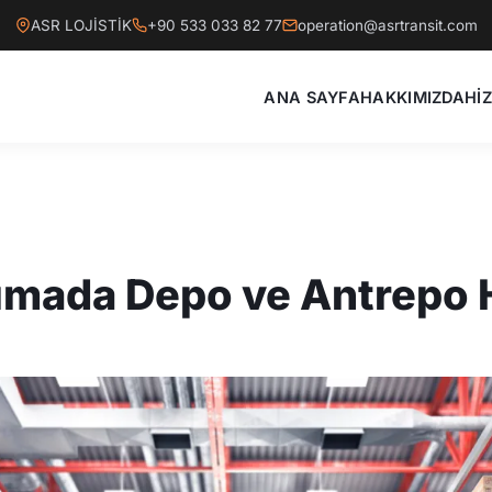
ASR LOJİSTİK
+90 533 033 82 77
operation@asrtransit.com
ANA SAYFA
HAKKIMIZDA
Hİ
şımada Depo ve Antrepo 