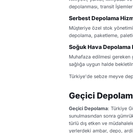
depolanması, transit İşlemle
Serbest Depolama Hizm
Müşteriye özel stok yönetimi
depolama, paketleme, paletle
Soğuk Hava Depolama H
Muhafaza edilmesi gereken gı
sağlığa uygun halde bekletil
Türkiye'de sebze meyve depo
Geçici Depolama
Geçici Depolama
: Türkiye 
sunulmasından sonra gümrükç
türlü dış etken ve müdahalel
yerlerdeki ambar, depo, ardi