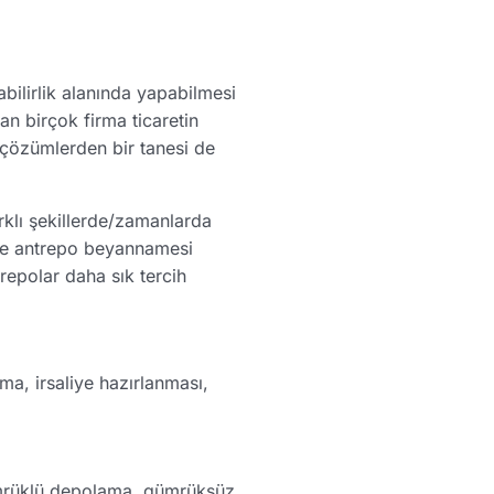
abilirlik alanında yapabilmesi
an birçok firma ticaretin
 çözümlerden bir tanesi de
rklı şekillerde/zamanlarda
ı ve antrepo beyannamesi
repolar daha sık tercih
ma, irsaliye hazırlanması,
gümrüklü depolama, gümrüksüz