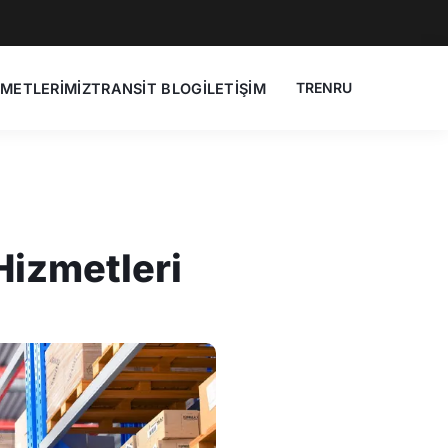
TR
EN
RU
ZMETLERİMİZ
TRANSİT BLOG
İLETİŞİM
Hizmetleri